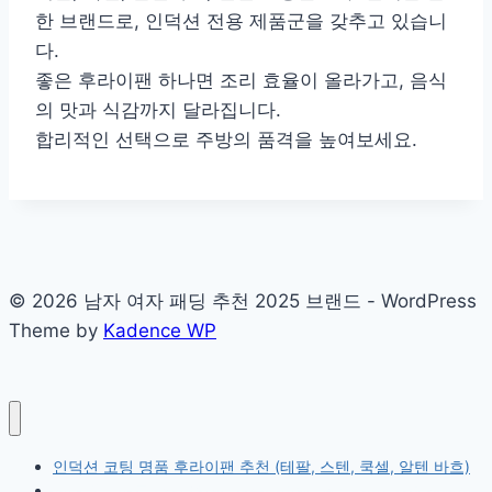
한 브랜드로, 인덕션 전용 제품군을 갖추고 있습니
다.
좋은 후라이팬 하나면 조리 효율이 올라가고, 음식
의 맛과 식감까지 달라집니다.
합리적인 선택으로 주방의 품격을 높여보세요.
© 2026 남자 여자 패딩 추천 2025 브랜드 - WordPress
Theme by
Kadence WP
인덕션 코팅 명품 후라이팬 추천 (테팔, 스텐, 쿡셀, 알텐 바흐)
침대 온수매트 추천 (일월, 경동나비엔, 귀뚜라미) 가격 장단점