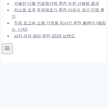
가솔린 디젤 연료첨가제 추천 순위 사용법 효과
저소음 오쿠 두유제조기 추천 이유식 국산 단점 후
기
진공 초고속 소형 가정용 믹서기 추천 블렌더 (필립
스, 닌자)
남자 여자 패딩 추천 2025 브랜드