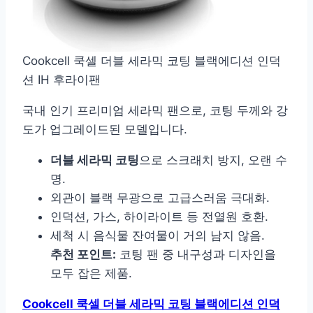
Cookcell 쿡셀 더블 세라믹 코팅 블랙에디션 인덕
션 IH 후라이팬
국내 인기 프리미엄 세라믹 팬으로, 코팅 두께와 강
도가 업그레이드된 모델입니다.
더블 세라믹 코팅
으로 스크래치 방지, 오랜 수
명.
외관이 블랙 무광으로 고급스러움 극대화.
인덕션, 가스, 하이라이트 등 전열원 호환.
세척 시 음식물 잔여물이 거의 남지 않음.
추천 포인트:
코팅 팬 중 내구성과 디자인을
모두 잡은 제품.
Cookcell 쿡셀 더블 세라믹 코팅 블랙에디션 인덕