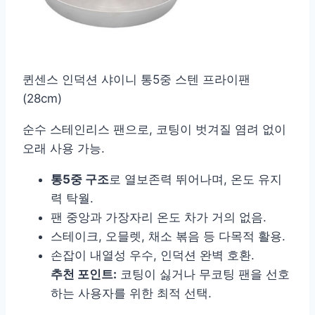
퀸센스 인덕션 샤이니 통5중 스텐 프라이팬
(28cm)
순수 스테인리스 팬으로, 코팅이 벗겨질 염려 없이
오래 사용 가능.
통5중 구조
로 열보존력 뛰어나며, 온도 유지
력 탁월.
팬 중앙과 가장자리 온도 차가 거의 없음.
스테이크, 오믈렛, 채소 볶음 등 다목적 활용.
손잡이 내열성 우수, 인덕션 완벽 호환.
추천 포인트:
코팅이 싫거나 무코팅 팬을 선호
하는 사용자를 위한 최적 선택.