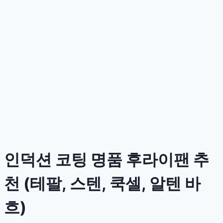
인덕션 코팅 명품 후라이팬 추
천 (테팔, 스텐, 쿡셀, 알텐 바
흐)