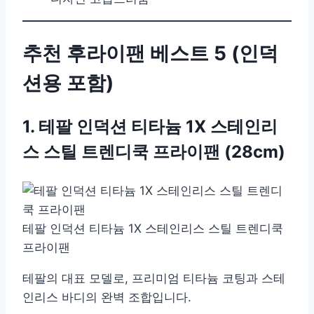
추천 후라이팬 베스트 5 (인덕
션용 포함)
1. 테팔 인덕션 티타늄 1X 스테인리
스 스틸 트렌디쿡 프라이팬 (28cm)
테팔 인덕션 티타늄 1X 스테인리스 스틸 트렌디쿡
프라이팬
테팔의 대표 모델로, 프리미엄 티타늄 코팅과 스테
인리스 바디의 완벽 조합입니다.