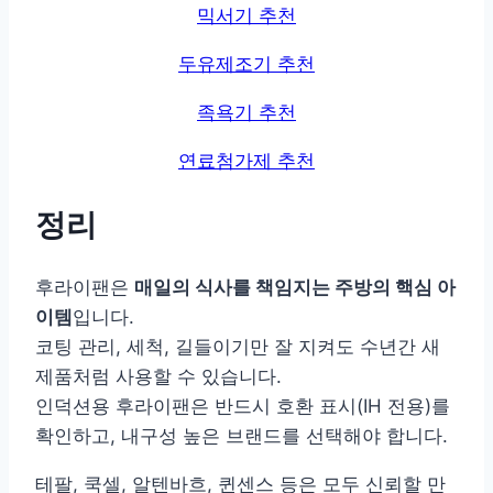
믹서기 추천
두유제조기 추천
족욕기 추천
연료첨가제 추천
정리
후라이팬은
매일의 식사를 책임지는 주방의 핵심 아
이템
입니다.
코팅 관리, 세척, 길들이기만 잘 지켜도 수년간 새
제품처럼 사용할 수 있습니다.
인덕션용 후라이팬은 반드시 호환 표시(IH 전용)를
확인하고, 내구성 높은 브랜드를 선택해야 합니다.
테팔, 쿡셀, 알텐바흐, 퀸센스 등은 모두 신뢰할 만