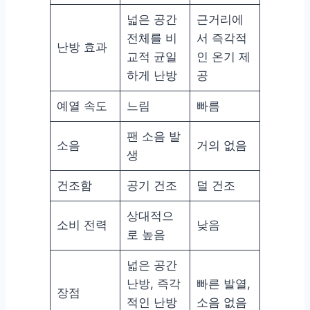
넓은 공간
근거리에
전체를 비
서 즉각적
난방 효과
교적 균일
인 온기 제
하게 난방
공
예열 속도
느림
빠름
팬 소음 발
소음
거의 없음
생
건조함
공기 건조
덜 건조
상대적으
소비 전력
낮음
로 높음
넓은 공간
난방, 즉각
빠른 발열,
장점
적인 난방
소음 없음