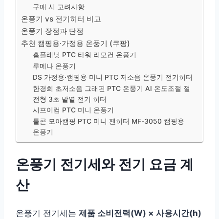
구매 시 고려사항
온풍기 vs 전기히터 비교
온풍기 장점과 단점
추천 캠핑용·가정용 온풍기 (쿠팡)
홈플래닛 PTC 타워 리모컨 온풍기
루메나 온풍기
DS 가정용·캠핑용 미니 PTC 저소음 온풍기 전기히터
한경희 초저소음 그래핀 PTC 온풍기 AI 온도조절 절
전형 3초 발열 전기 히터
시프이컴 PTC 미니 온풍기
툴콘 모아캠핑 PTC 미니 팬히터 MF-3050 캠핑용
온풍기
온풍기 전기세와 전기 요금 계
산
온풍기 전기세는
제품 소비전력(W) × 사용시간(h)