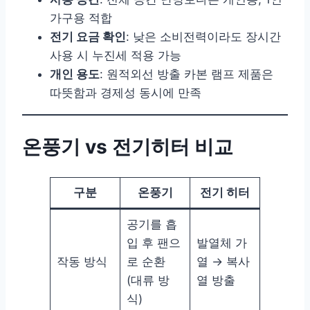
가구용 적합
전기 요금 확인
: 낮은 소비전력이라도 장시간
사용 시 누진세 적용 가능
개인 용도
: 원적외선 방출 카본 램프 제품은
따뜻함과 경제성 동시에 만족
온풍기 vs 전기히터 비교
구분
온풍기
전기 히터
공기를 흡
입 후 팬으
발열체 가
작동 방식
로 순환
열 → 복사
(대류 방
열 방출
식)