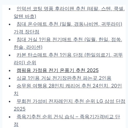
Skip
인덕션 코팅 명품 후라이팬 추천 (테팔, 스텐, 쿡셀,
to
알텐 바흐)
content
침대 온수매트 추천 (일월, 경동나비엔, 귀뚜라미)
가격 장단점
침대 거실 1인용 전기매트 추천 (일월, 한일, 접쏙,
한솔, 라이센)
카본 탄소매트 추천 1인용 단점 (한일의료기, 귀뚜
라미) 순위
캠핑용 가정용 전기 온풍기 추천 2025
싱글 1인용 거실 전기장판추천 파는곳 2인용
승무원 여행용 28인치 캐리어 추천 24인치, 20인
치
무회전 가성비 전자레인지 추천 순위 LG 삼성 단점
2025
족욕기추천 순위 건식 습식 – 족욕기가격비교 단
점