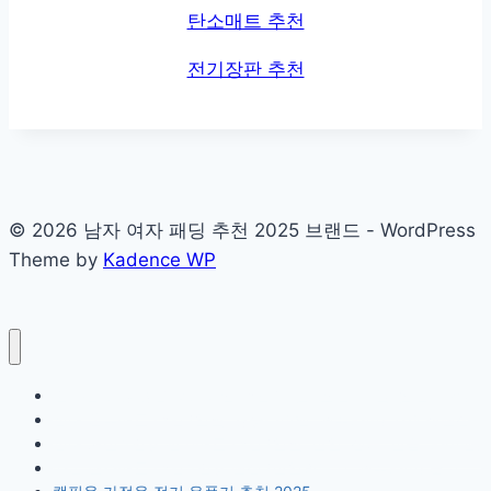
탄소매트 추천
전기장판 추천
© 2026 남자 여자 패딩 추천 2025 브랜드 - WordPress
Theme by
Kadence WP
인덕션 코팅 명품 후라이팬 추천 (테팔, 스텐, 쿡셀, 알텐 바흐)
침대 온수매트 추천 (일월, 경동나비엔, 귀뚜라미) 가격 장단점
침대 거실 1인용 전기매트 추천 (일월, 한일, 접쏙, 한솔, 라이센)
카본 탄소매트 추천 1인용 단점 (한일의료기, 귀뚜라미) 순위