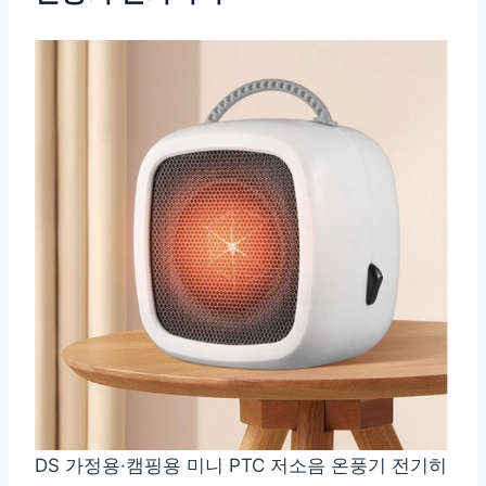
DS 가정용·캠핑용 미니 PTC 저소음 온풍기 전기히