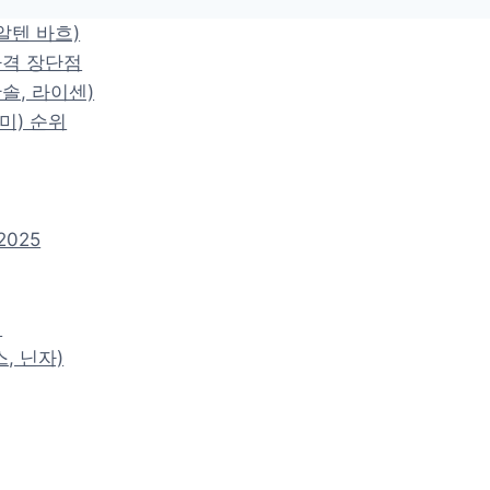
알텐 바흐)
가격 장단점
한솔, 라이센)
미) 순위
025
기
, 닌자)