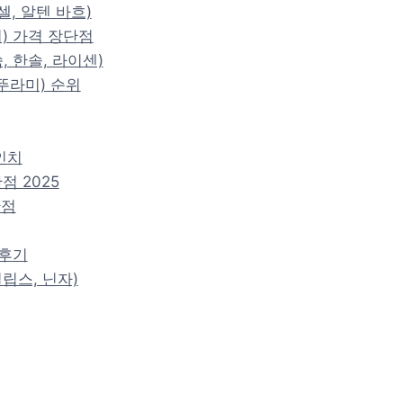
셀, 알텐 바흐)
) 가격 장단점
, 한솔, 라이센)
뚜라미) 순위
인치
점 2025
단점
 후기
립스, 닌자)